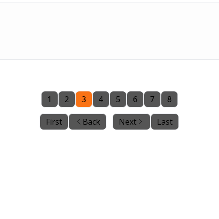
1
2
3
4
5
6
7
8
First
Back
Next
Last