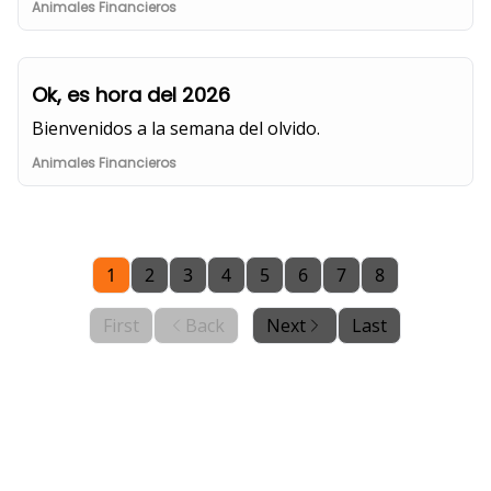
Animales Financieros
Ok, es hora del 2026
Bienvenidos a la semana del olvido.
Animales Financieros
1
2
3
4
5
6
7
8
First
Back
Next
Last